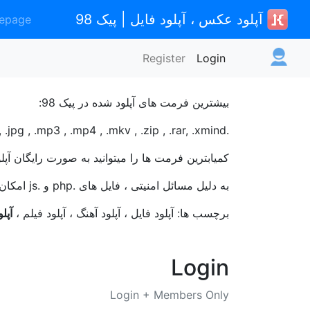
آپلود عکس ، آپلود فایل | پیک 98
epage
Register
Login
بیشترین فرمت های آپلود شده در پیک 98:
.png , .gif , .jpg , .mp3 , .mp4 , .mkv , .zip , .rar, .xmind
کمیابترین فرمت ها را میتوانید به صورت رایگان آپلود
به دلیل مسائل امنیتی ، فایل های .php و .js امکان آپلود را ندارند و میبایست این فایل هارا زیپ کرده و سپس آپلود نمایید.
برچسب ها: آپلود فایل ، آپلود آهنگ ، آپلود فیلم ،
آپل
Login
Login + Members Only